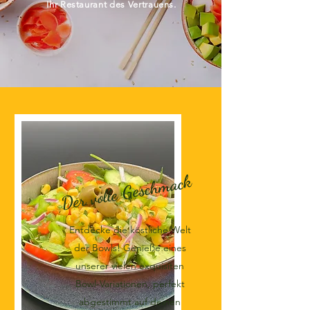
Ihr Restaurant des Vertrauens.
Der volle Geschmack
Entdecke die köstliche Welt
der Bowls! Genieße eines
unserer vielen exquisiten
Bowl-Variationen, perfekt
abgestimmt auf deinen